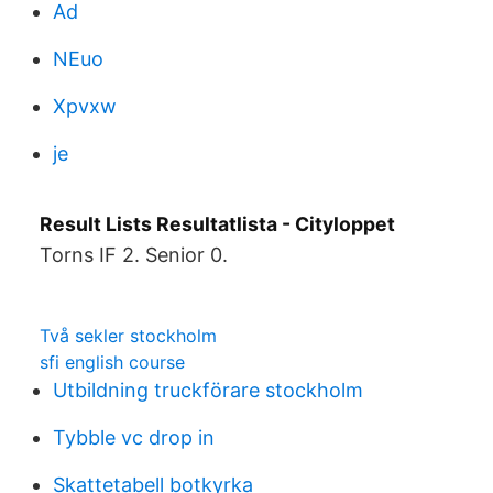
Ad
NEuo
Xpvxw
je
Result Lists Resultatlista - Cityloppet
Torns IF 2. Senior 0.
Två sekler stockholm
sfi english course
Utbildning truckförare stockholm
Tybble vc drop in
Skattetabell botkyrka