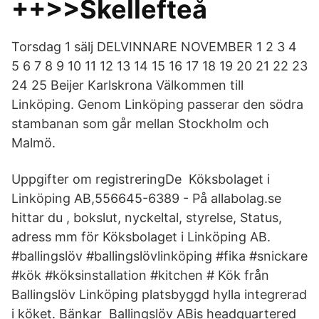
++>>Skellefteå
Torsdag 1 sälj DELVINNARE NOVEMBER 1 2 3 4
5 6 7 8 9 10 11 12 13 14 15 16 17 18 19 20 21 22 23
24 25 Beijer Karlskrona Välkommen till
Linköping. Genom Linköping passerar den södra
stambanan som går mellan Stockholm och
Malmö.
Uppgifter om registreringDe Köksbolaget i
Linköping AB,556645-6389 - På allabolag.se
hittar du , bokslut, nyckeltal, styrelse, Status,
adress mm för Köksbolaget i Linköping AB.
#ballingslöv #ballingslövlinköping #fika #snickare
#kök #köksinstallation #kitchen # Kök från
Ballingslöv Linköping platsbyggd hylla integrerad
i köket. Bänkar Ballingslöv ABis headquartered