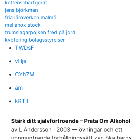
kettenschärfgerät
jens björkman
fria läroverken malmö
mellanox stock
trumslagarpojken fred på jord
kvotering bolagsstyrelser
TWDsF
vHje
CYhZM
am
kRTll
Stärk ditt självförtroende – Prata Om Alkohol
av L Andersson · 2003 — övningar och ett
uppmuntrande förhållningssätt kan öka barns