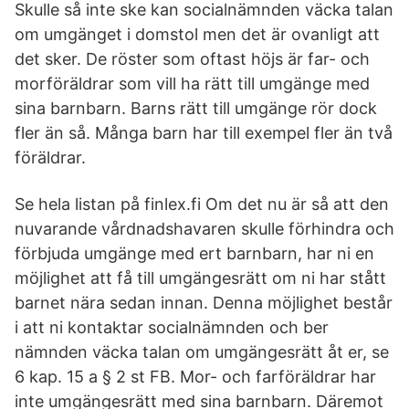
Skulle så inte ske kan socialnämnden väcka talan
om umgänget i domstol men det är ovanligt att
det sker. De röster som oftast höjs är far- och
morföräldrar som vill ha rätt till umgänge med
sina barnbarn. Barns rätt till umgänge rör dock
fler än så. Många barn har till exempel fler än två
föräldrar.
Se hela listan på finlex.fi Om det nu är så att den
nuvarande vårdnadshavaren skulle förhindra och
förbjuda umgänge med ert barnbarn, har ni en
möjlighet att få till umgängesrätt om ni har stått
barnet nära sedan innan. Denna möjlighet består
i att ni kontaktar socialnämnden och ber
nämnden väcka talan om umgängesrätt åt er, se
6 kap. 15 a § 2 st FB. Mor- och farföräldrar har
inte umgängesrätt med sina barnbarn. Däremot