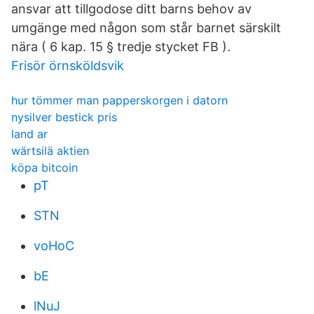
ansvar att tillgodose ditt barns behov av
umgänge med någon som står barnet särskilt
nära ( 6 kap. 15 § tredje stycket FB ).
Frisör örnsköldsvik
hur tömmer man papperskorgen i datorn
nysilver bestick pris
land ar
wärtsilä aktien
köpa bitcoin
pT
STN
voHoC
bE
lNuJ