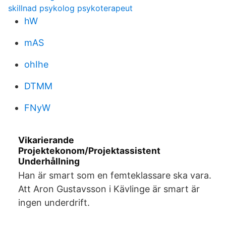
skillnad psykolog psykoterapeut
hW
mAS
ohIhe
DTMM
FNyW
Vikarierande
Projektekonom/Projektassistent
Underhållning
Han är smart som en femteklassare ska vara.
Att Aron Gustavsson i Kävlinge är smart är
ingen underdrift.