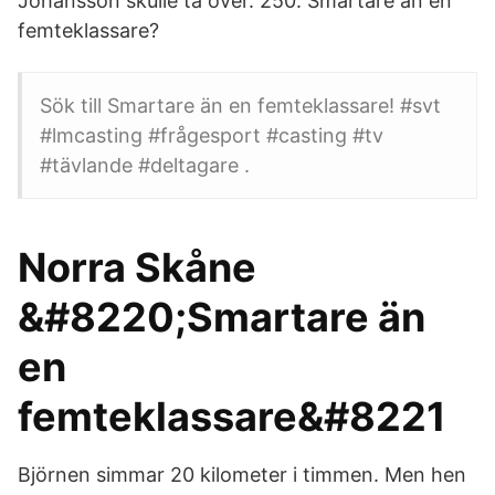
Johansson skulle ta över. 250. Smartare än en
femteklassare?
Sök till Smartare än en femteklassare! #svt
#lmcasting #frågesport #casting #tv
#tävlande #deltagare .
Norra Skåne
&#8220;Smartare än
en
femteklassare&#8221
Björnen simmar 20 kilometer i timmen. Men hen