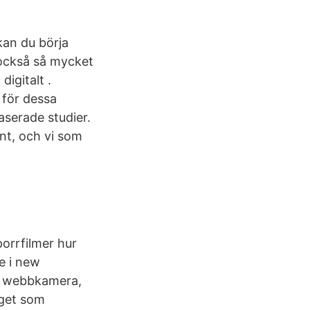
kan du börja
 också så mycket
igitalt .
 för dessa
aserade studier.
nt, och vi som
porrfilmer hur
de i new
ia webbkamera,
gget som