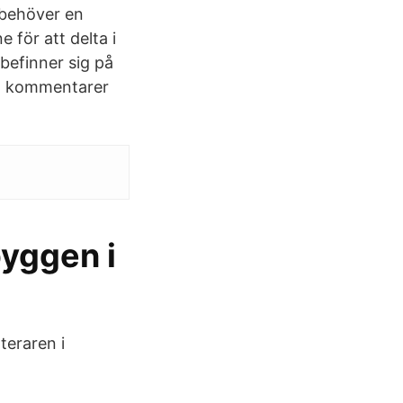
 behöver en
för att delta i
befinner sig på
ch kommentarer
yggen i
teraren i