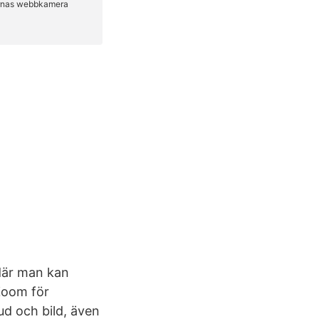
där man kan
 Zoom för
d och bild, även