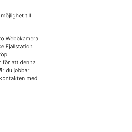
öjlighet till
sko Webbkamera
 Fjällstation
köp
t för att denna
är du jobbar
a kontakten med