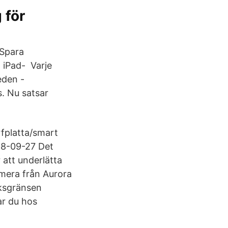
 för
 Spara
 iPad- Varje
eden -
. Nu satsar
rfplatta/smart
18-09-27 Det
 att underlätta
mera från Aurora
iksgränsen
ar du hos