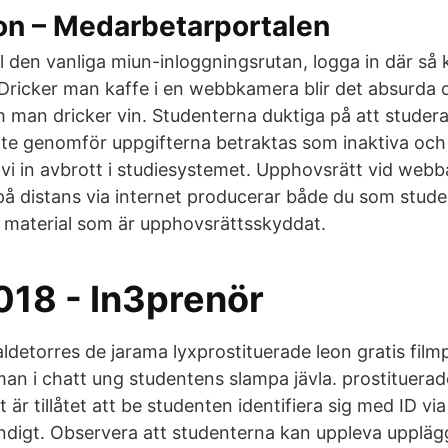
on – Medarbetarportalen
l den vanliga miun-inloggningsrutan, logga in där så 
ricker man kaffe i en webbkamera blir det absurda
 man dricker vin. Studenterna duktiga på att studera d
te genomför uppgifterna betraktas som inaktiva och
 vi in avbrott i studiesystemet. Upphovsrätt vid webb
på distans via internet producerar både du som stude
 material som är upphovsrättsskyddat.
018 - In3prenör
aldetorres de jarama lyxprostituerade leon gratis film
an i chatt ung studentens slampa jävla. prostituera
är tillåtet att be studenten identifiera sig med ID v
ndigt. Observera att studenterna kan uppleva upplä