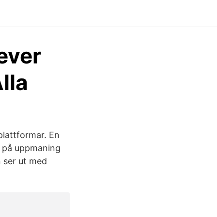
ever
lla
plattformar. En
tt på uppmaning
 ser ut med