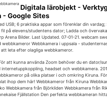
Digitala lärobjekt - Verktyg
 - Google Sites
d USB; 6 praktiska appar som förenklar din vardag;
fil på elevens/studentens dator; Ladda och övervaka
p Arena Bilder. Last Updated. 07-01-21. webcam sw
d webbkameror Webbkamera i uppsala - studenternas
 att leta efter olagliga webbkameror.
l För att kunna använda Zoom behöver du en dator/su
l internetuppkoppling, headset och webbkamera. 20
ebbkameror på olika platser i och omkring Kiruna. För
amlat ihop dem här! Webbkameror från Kiruna Webbka
isko Webbkamera från Björkliden Webbkamera från R
ekaise Fjällstation Den perfekta webbkameran hitt