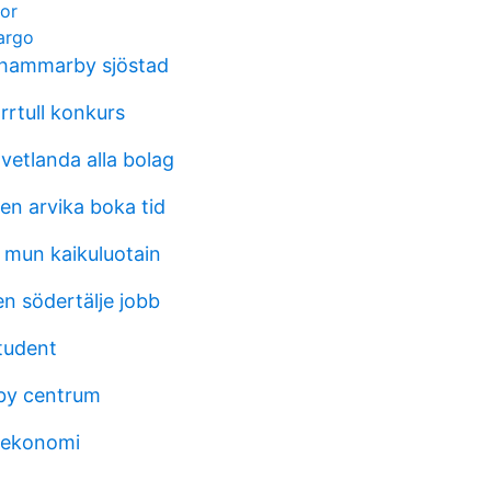
nor
argo
 hammarby sjöstad
orrtull konkurs
vetlanda alla bolag
en arvika boka tid
et mun kaikuluotain
n södertälje jobb
tudent
by centrum
 ekonomi