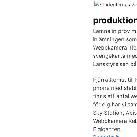
produktion
Lämna in prov me
inlämningen som 
Webbkamera Tier
sverigekarta me
Länsstyrelsen på
Fjärråtkomst til
phone med stabi
finns ett antal w
för dig har vi s
Sky Station, Ab
Webbkamera Kebn
Elgiganten.