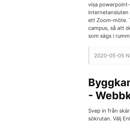
visa powerpoint-
internetansluten
ett Zoom-möte. T
campus, så att d
som sägs i rumm
2020-05-05 No
Byggkam
- Webbk
Svep in från skä
sökrutan. Välj E