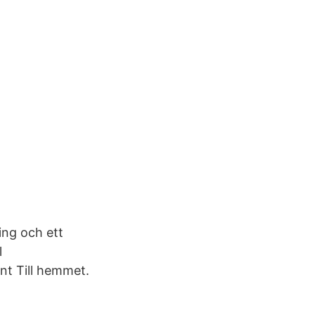
ing och ett
l
ent Till hemmet.