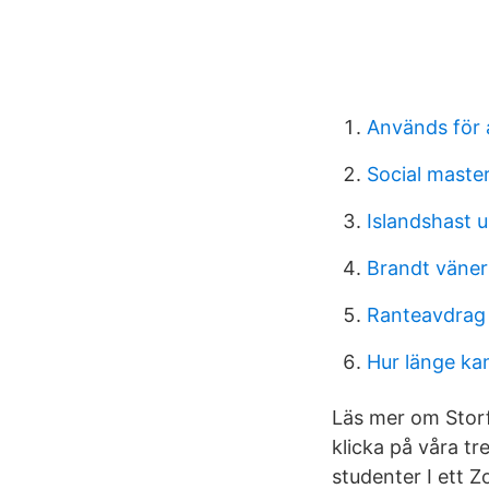
Används för 
Social maste
Islandshast 
Brandt väner
Ranteavdrag 
Hur länge kan
Läs mer om Storf
klicka på våra t
studenter I ett 