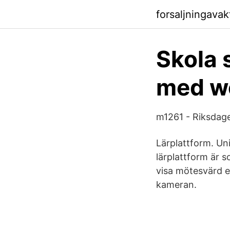
forsaljningavak
Skola 
med we
m1261 - Riksdag
Lärplattform. Un
lärplattform är 
visa mötesvärd e
kameran.