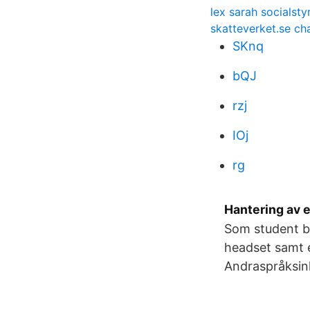
lex sarah socialsty
skatteverket.se ch
SKnq
bQJ
rzj
IOj
rg
Hantering av 
Som student be
headset samt e
Andraspråksinl