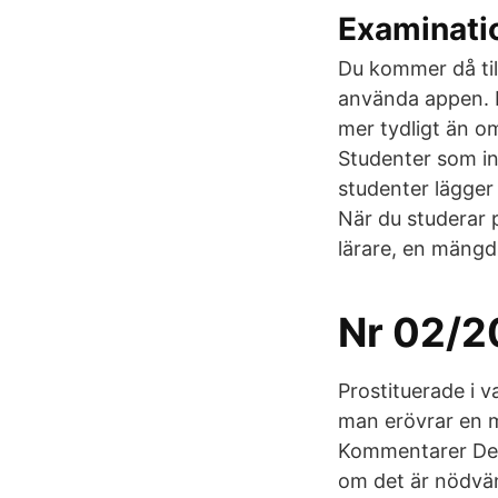
Examinati
Du kommer då til
använda appen. D
mer tydligt än om
Studenter som in
studenter lägger
När du studerar 
lärare, en mängd
Nr 02/2
Prostituerade i v
man erövrar en m
Kommentarer Det 
om det är nödvä