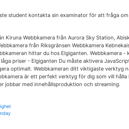
te student kontakta sin examinator för att fråga om m
n Kiruna Webbkamera från Aurora Sky Station, Abi
 Webbkamera från Riksgränsen Webbkamera Kebnekaise
bbkameran hittar du hos Elgiganten. Webbkamera - 
 låga priser - Elgiganten Du måste aktivera JavaScrip
era optimalt. Webbkameran ditt viktigaste verktyg n
bkamera är ett perfekt verktyg för dig som vill håll
ler jobbar med innehållsproduktion och streaming.
lighet
onday