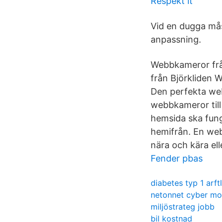
Respekt it
Vid en dugga mås
anpassning.
Webbkameror frå
från Björkliden
Den perfekta we
webbkameror till
hemsida ska fung
hemifrån. En web
nära och kära el
Fender pbas
diabetes typ 1 arft
netonnet cyber m
miljöstrateg jobb
bil kostnad