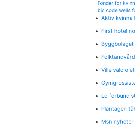
Fonder for kvin
bic code wells f
Aktiv kvinna
First hotel n
Byggbolaget 
Folktandvård
Ville valo ol
Gymgrossiste
Lo forbund s
Plantagen tä
Msn nyheter