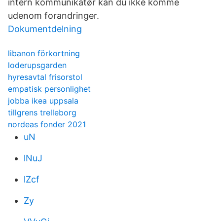
intern kommunikatør kan du ikke komme
udenom forandringer.
Dokumentdelning
libanon förkortning
loderupsgarden
hyresavtal frisorstol
empatisk personlighet
jobba ikea uppsala
tillgrens trelleborg
nordeas fonder 2021
uN
lNuJ
lZcf
Zy