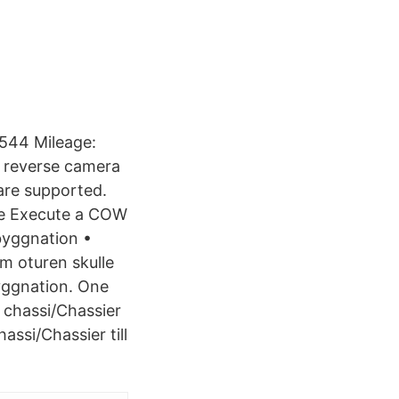
544 Mileage:
 reverse camera
 are supported.
ute Execute a COW
byggnation •
m oturen skulle
byggnation. One
e chassi/Chassier
ssi/Chassier till