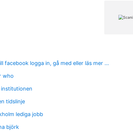
l facebook logga in, gå med eller läs mer ...
r who
institutionen
n tidslinje
kholm lediga jobb
na björk