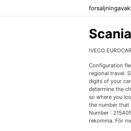
forsaljningavak
Scania
IVECO EUROCARGO
Configuration fle
regional travel.
digits of your ca
determine the ch
so where you loo
the number that 
Number : 2154059
rekomma. För mer