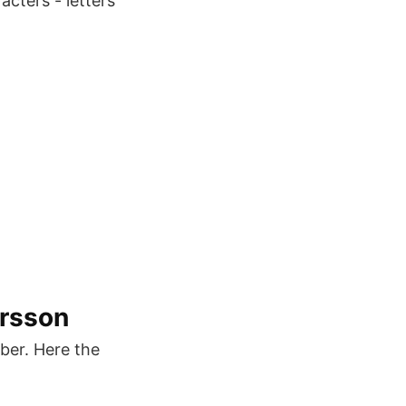
cters - letters
ersson
ber. Here the