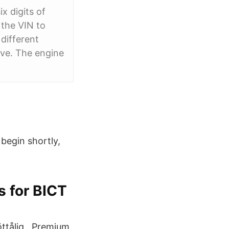
x digits of
 the VIN to
different
ave. The engine
begin shortly,
 for BICT
ttålig . Premium