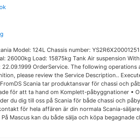
pok
ag
cania Model: 124L Chassis number: YS2R6X20001251
al: 26000kg Load: 15875kg Tank Air suspension With
on: 22.09.1999 OrderService. The following operations
inition, please review the Service Description.. Exec
eFromDS Scania tar produktansvar för chassi och på
ade för att ta hand om Komplett-påbyggnationer • O
er du dig till oss på Scania för både chassi och på
ontakt för hela affären är din normala Scania-säljar
. På Mascus kan du både sälja och köpa begagnade cha