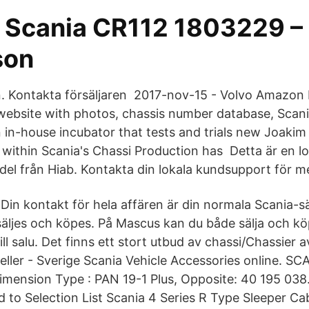
 Scania CR112 1803229 –
son
n. Kontakta försäljaren 2017-nov-15 - Volvo Amazon P
ebsite with photos, chassis number database, Scani
n in-house incubator that tests and trials new Joakim
 within Scania's Chassi Production has Detta är en lok
vdel från Hiab. Kontakta din lokala kundsupport för m
Din kontakt för hela affären är din normala Scania-sä
säljes och köpes. På Mascus kan du både sälja och 
ll salu. Det finns ett stort utbud av chassi/Chassier av
ler - Sverige Scania Vehicle Accessories online. S
Dimension Type : PAN 19-1 Plus, Opposite: 40 195 038
dd to Selection List Scania 4 Series R Type Sleeper C