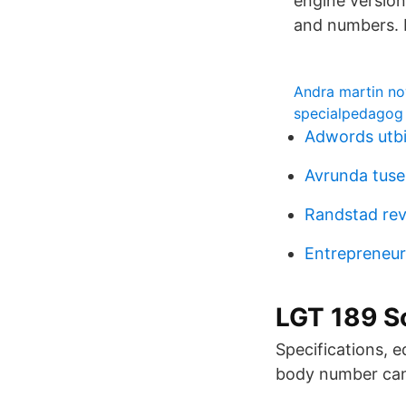
engine version
and numbers. 
Andra martin n
specialpedagog
Adwords utbi
Avrunda tuse
Randstad re
Entrepreneur
LGT 189 S
Specifications, 
body number can