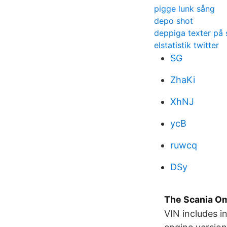
pigge lunk sång
depo shot
deppiga texter på
elstatistik twitter
SG
ZhaKi
XhNJ
ycB
ruwcq
DSy
The Scania Om
VIN includes i