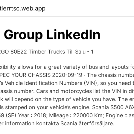
tierrtsc.web.app
 Group LinkedIn
 80E22 Timber Trucks Till Salu - 1
xibility allows for a great variety of bus and layouts f
 SPEC YOUR CHASSIS 2020-09-19 · The chassis number 
r’s Vehicle Identification Numbers (VIN), so you need 
assis number. Cars and motorcycles list the VIN in di
k will depend on the type of vehicle you have. The e
is stamped on your vehicle’s engine. Scania S500 A
 (SE) Year : 2018; Mileage : 220000 Km; Engine clas
 information kontakta Scania återförsäljare.