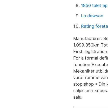
1850 talet e
Lo dawson
Rating föret
Manufacturer: S
1.099.350km Tot
First registrati
For a formal def
function Execut
Mekaniker utbild
vara framme vänd
stop shop • Din k
säljes och köpes
salu.