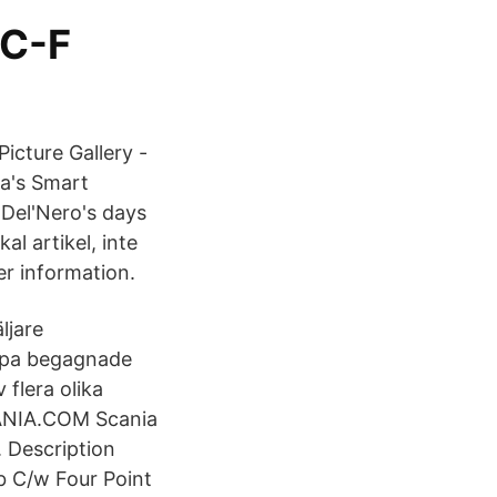
 C-F
icture Gallery -
a's Smart
 Del'Nero's days
al artikel, inte
er information.
ljare
köpa begagnade
 flera olika
CANIA.COM Scania
. Description
ab C/w Four Point