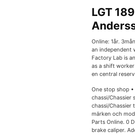
LGT 189
Anders
Online: 1år. 3må
an independent w
Factory Lab is a
as a shift worker
en central reser
One stop shop • 
chassi/Chassier 
chassi/Chassier ti
märken och model
Parts Online. 0 
brake caliper. A