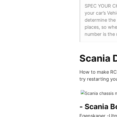
SPEC YOUR CHAS
your car’s Veh
determine the 
places, so whe
number is the 
Scania 
How to make RC S
try restarting yo
- Scania B
Egenskaper -Utmä