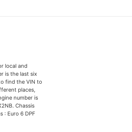
or local and
is the last six
to find the VIN to
fferent places,
ngine number is
6X2NB. Chassis
s : Euro 6 DPF