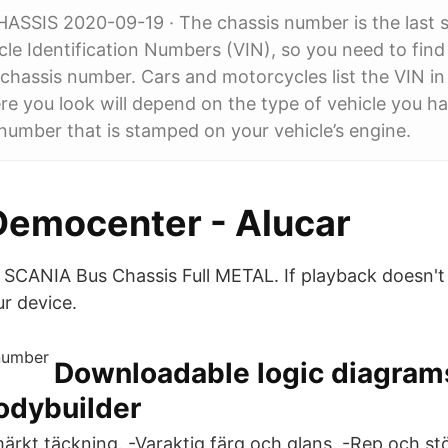
SIS 2020-09-19 · The chassis number is the last si
icle Identification Numbers (VIN), so you need to find
chassis number. Cars and motorcycles list the VIN in 
re you look will depend on the type of vehicle you h
number that is stamped on your vehicle’s engine.
Democenter - Alucar
CANIA Bus Chassis Full METAL. If playback doesn't 
ur device.
Downloadable logic diagrams
odybuilder
rkt täckning. -Varaktig färg och glans. -Rep och stö