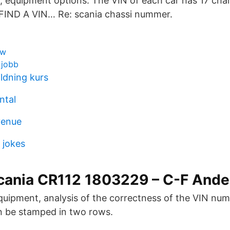
, equipment options. The VIN of each car has 17 chara
FIND A VIN… Re: scania chassi nummer.
ow
 jobb
ldning kurs
ntal
venue
 jokes
cania CR112 1803229 – C-F And
equipment, analysis of the correctness of the VIN num
 be stamped in two rows.