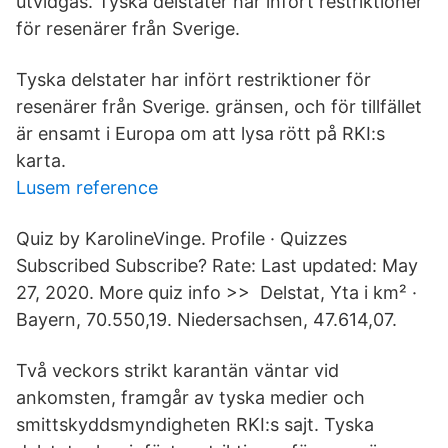
utvidgas. Tyska delstater har infört restriktioner
för resenärer från Sverige.
Tyska delstater har infört restriktioner för
resenärer från Sverige. gränsen, och för tillfället
är ensamt i Europa om att lysa rött på RKI:s
karta.
Lusem reference
Quiz by KarolineVinge. Profile · Quizzes
Subscribed Subscribe? Rate: Last updated: May
27, 2020. More quiz info >> Delstat, Yta i km² ·
Bayern, 70.550,19. Niedersachsen, 47.614,07.
Två veckors strikt karantän väntar vid
ankomsten, framgår av tyska medier och
smittskyddsmyndigheten RKI:s sajt. Tyska