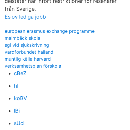
delstater har infört restriktioner för resenärer
från Sverige.
Eslov lediga jobb
european erasmus exchange programme
malmbäck skola
sgi vid sjukskrivning
vardforbundet halland
muntlig källa harvard
verksamhetsplan förskola
cBeZ
hl
koBV
lBi
sUcI